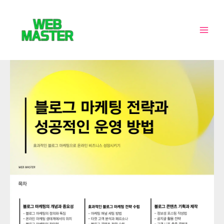
콘
MAI
텐
MEN
츠
로
건
너
뛰
기