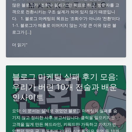
많은 블로그가 “조회수 올리기”만 목표로 하고, 방문자를 고
객으로 전환시키는 구조 설계가 되어 있지 않기 때문입니
다. 1. 블로그 마케팅의 목표는 ‘조회수’가 아니라 ‘전환’이다
1-1. 블로그가 매출로 이어지지 않는 가장 큰 이유 많은 블
로그가 […]
블
더 읽기"
로
그
마
케
블로그 마케팅 실패 후기 모음:
팅
우리가 버린 10개 전술과 배운
으
로
인사이트
실
매
요약: 이 문서는 실제로 겪었던 블로그 마케팅의 실패를 숨
출
기지 않고 정리한 사후 보고서입니다. 클릭을 일으키지만
만
고객을 잃게 만든 헤드라인, 키워드만 가득하고 가치가 빈
드
약했던 얕은 글, 자동화에 기대다 신뢰를 잃은 운영 등 10개