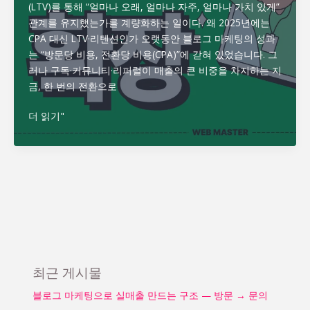
팅
(LTV)를 통해 “얼마나 오래, 얼마나 자주, 얼마나 가치 있게”
라
관계를 유지했는가를 계량화하는 일이다. 왜 2025년에는
인:
CPA 대신 LTV·리텐션인가 오랫동안 블로그 마케팅의 성과
생
는 “방문당 비용, 전환당 비용(CPA)”에 갇혀 있었습니다. 그
성
러나 구독·커뮤니티·리퍼럴이 매출의 큰 비중을 차지하는 지
→
금, 한 번의 전환으로
큐
레
블
더 읽기"
이
로
션
그
→
마
리
케
라
팅
이
ROI
트
계
엔
산
진
법
구
최근 게시물
(2025):
축
CPA
블로그 마케팅으로 실매출 만드는 구조 — 방문 → 문의
기
대