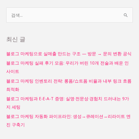
검
색
대
최신 글
상
블로그 마케팅으로 실매출 만드는 구조 — 방문 → 문의 변환 공식
블로그 마케팅 실패 후기 모음: 우리가 버린 10개 전술과 배운 인
사이트
블로그 마케팅 인벤토리 전략: 롱폼/쇼트폼 비율과 내부 링크 흐름
최적화
블로그 마케팅과 E-E-A-T 증명: 실명·전문성·경험치 드러내는 9가
지 세팅
블로그 마케팅 자동화 파이프라인: 생성→큐레이션→리라이트 엔
진 구축기