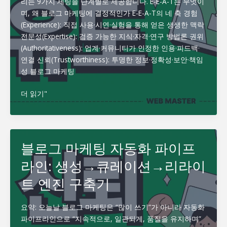
리는 9가지 세팅을 단계별로 제공합니다. E-E-A-T는 무엇이
트
며, 왜 블로그 마케팅에 결정적인가 E-E-A-T의 네 축 경험
폼
(Experience): 직접 사용·시연·실험을 통해 얻은 생생한 맥락
비
전문성(Expertise): 검증 가능한 지식·자격·연구 방법론 권위
율
(Authoritativeness): 업계·커뮤니티가 인정한 인용·피드백·
과
연결 신뢰(Trustworthiness): 투명한 정보·정확성·보안·책임
내
성 블로그 마케팅
부
링
블
더 읽기"
크
로
흐
그
름
마
최
케
블로그 마케팅 자동화 파이프
적
팅
화
라인: 생성→큐레이션→리라이
과
E-
트 엔진 구축기
E-
A-
요약: 오늘날 블로그 마케팅은 “많이 쓰기”가 아니라 자동화
T
파이프라인으로 “지속적으로, 일관되게, 품질을 유지하며”
증