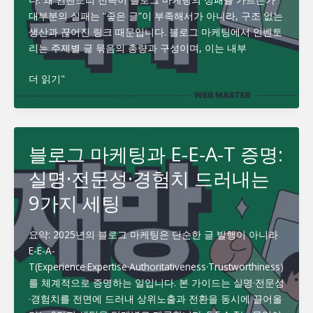
가
대부분의 실패는 “좋은 글”이 부족해서가 아니라, 구조 없는
버
생산과 끊어진 링크 때문입니다. 블로그 마케팅에서 인벤토
린
리는 주제별 글 묶음의 총량과 구성이며, 이는 내부
10
개
블
더 읽기"
전
로
술
그
과
마
배
케
블로그 마케팅과 E-E-A-T 증명:
운
팅
인
실명·전문성·경험치 드러내는
인
사
벤
이
9가지 세팅
토
트
리
요약: 2025년의 블로그 마케팅은 단순한 글 발행이 아니라
전
E-E-A-
략:
T(Experience·Expertise·Authoritativeness·Trustworthiness)
롱
를 체계적으로 증명하는 일입니다. 본 가이드는 실명·전문성
폼/
·경험치를 전면에 드러내 상위노출과 전환을 동시에 끌어올
쇼