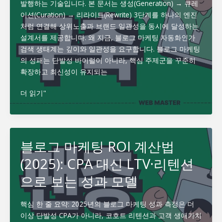
발행하는 기술입니다. 본 문서는 생성(Generation) → 큐레
명:
이션(Curation) → 리라이트(Rewrite) 3단계를 하나의 엔진
실
처럼 연결해 상위노출과 브랜드 일관성을 동시에 달성하는
명
설계서를 제공합니다. 왜 지금, 블로그 마케팅 자동화인가
·
검색 생태계는 깊이와 일관성을 요구합니다. 블로그 마케팅
전
의 성패는 단발성 바이럴이 아니라, 핵심 주제군을 꾸준히
문
확장하고 최신성이 유지되는
성
·
블
더 읽기"
경
로
험
그
치
마
드
케
블로그 마케팅 ROI 계산법
러
팅
내
(2025): CPA 대신 LTV·리텐션
자
는
동
9
으로 보는 성과 모델
화
가
파
지
핵심 한 줄 요약: 2025년의 블로그 마케팅 성과 측정은 더
이
세
이상 단발성 CPA가 아니라, 코호트 리텐션과 고객 생애가치
프