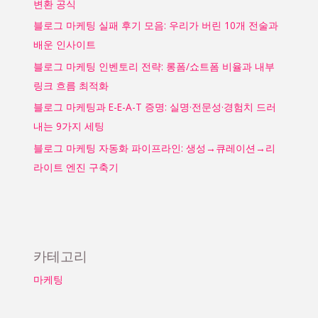
변환 공식
신
블로그 마케팅 실패 후기 모음: 우리가 버린 10개 전술과
LTV·
배운 인사이트
리
텐
블로그 마케팅 인벤토리 전략: 롱폼/쇼트폼 비율과 내부
션
링크 흐름 최적화
으
블로그 마케팅과 E-E-A-T 증명: 실명·전문성·경험치 드러
로
내는 9가지 세팅
보
는
블로그 마케팅 자동화 파이프라인: 생성→큐레이션→리
성
라이트 엔진 구축기
과
모
델
카테고리
마케팅