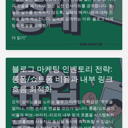
는
의 전술을 폐기하며 얻은 실전 인사이트를 공개합니다. 동
구
일한 실수를 반복하지 않도록, 실패의 메커니즘과 대체 전
조
략을 함께 제공합니다. 실패를 공개하는 이유: 블로그 마케
—
팅의 본질을 오해했기
방
문
블
더 읽기"
→
로
문
그
의
마
변
케
블로그 마케팅 인벤토리 전략:
환
팅
공
롱폼/쇼트폼 비율과 내부 링크
실
식
패
흐름 최적화
후
기
요약: 상위노출을 노리는 블로그 마케팅의 핵심은 “무엇을
모
얼마나, 어떤 순서로 연결할 것인가”입니다. 롱폼/쇼트폼의
음:
비율과 허브–브리지–리프의 내부 링크 흐름을 시스템화하
우
면, 크롤러와 사용자의 동선을 동시에 최적화할 수 있습니
리
다. 왜 인벤토리 전략이 블로그 마케팅의 성패를 가르는가